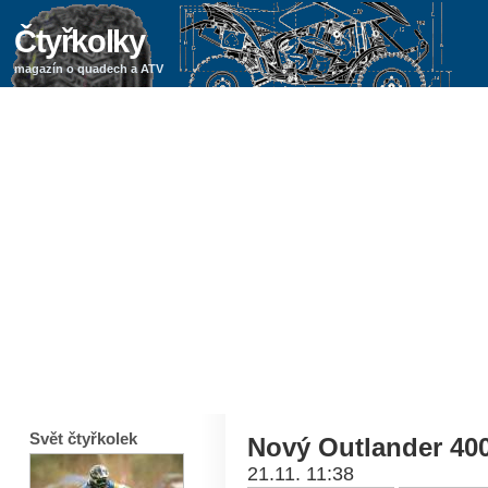
Čtyřkolky
magazín o quadech a ATV
Svět čtyřkolek
Nový Outlander 400
21.11. 11:38