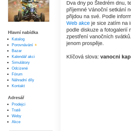
Dva dny po Štedrém dnu, te
příjemné Vánoční setkání ne
přijdou na své. Podle infor
Web akce
je sice zatím na 
podle diskuze a fotogalerií
Hlavní nabídka
zpestření vanočních svátků
Katalog
jenom prospěje.
Porovnávání
Bazar
Klíčová slova:
vanocni
kap
Kalendář akci
Simulátory
Odcizené
Fórum
Náhradní díly
Kontakt
Adresář
Prodejci
Tratě
Weby
Akce