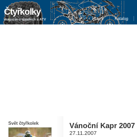
Čtyřkolky
Hlavní
Katalog
magazín o quadech a ATV
Svět čtyřkolek
Vánoční Kapr 2007
27.11.2007