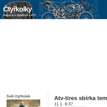
Čtyřkolky
magazín o quadech a ATV
Svět čtyřkolek
Atv-tires sbírka te
11.1. 8:37