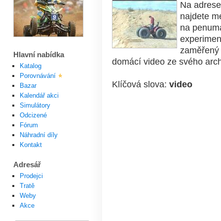
Na adres
najdete m
na penuma
experiment
zaměřený 
Hlavní nabídka
domácí video ze svého arch
Katalog
Porovnávání
Klíčová slova:
video
Bazar
Kalendář akci
Simulátory
Odcizené
Fórum
Náhradní díly
Kontakt
Adresář
Prodejci
Tratě
Weby
Akce