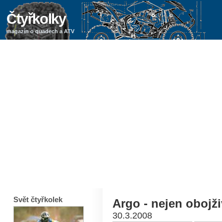
Čtyřkolky
magazín o quadech a ATV
Svět čtyřkolek
Argo - nejen obojži
30.3.2008