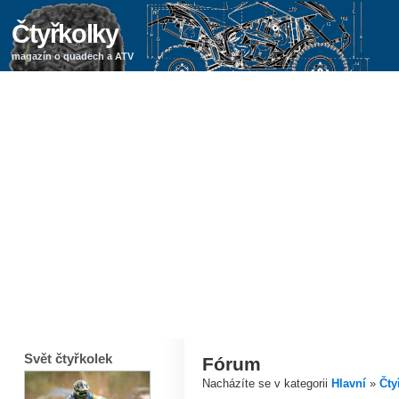
Čtyřkolky
magazín o quadech a ATV
Svět čtyřkolek
Fórum
Nacházíte se v kategorii
Hlavní
»
Čty