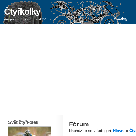
Čtyřkolky
Hlavní
Katalog
magazín o quadech a ATV
Svět čtyřkolek
Fórum
Nacházíte se v kategorii
Hlavní
»
Čty