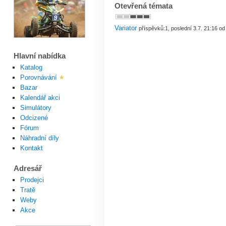
Otevřená témata
Variator
příspěvků:1, poslední 3.7. 21:16 o
Hlavní nabídka
Katalog
Porovnávání
Bazar
Kalendář akci
Simulátory
Odcizené
Fórum
Náhradní díly
Kontakt
Adresář
Prodejci
Tratě
Weby
Akce