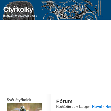
Čtyřkolky
magazín o quadech a ATV
Svět čtyřkolek
Fórum
Nacházíte se v kategorii
Hlavní
»
Ho