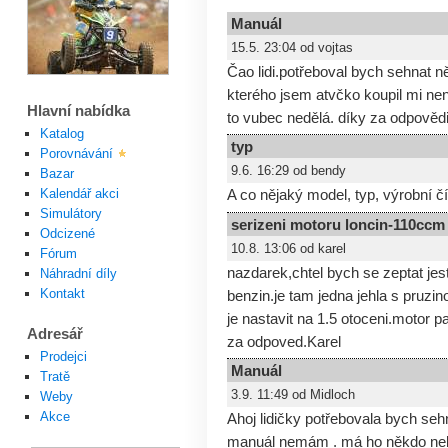
Manuál
15.5. 23:04 od vojtas
Čao lidi.potřeboval bych sehnat n
kterého jsem atvčko koupil mi ne
Hlavní nabídka
to vubec nedělá. díky za odpověd
Katalog
typ
Porovnávání
9.6. 16:29 od bendy
Bazar
Kalendář akci
A co nějaký model, typ, výrobní č
Simulátory
serizeni motoru loncin-110ccm
Odcizené
10.8. 13:06 od karel
Fórum
nazdarek,chtel bych se zeptat jest
Náhradní díly
Kontakt
benzin.je tam jedna jehla s pruzi
je nastavit na 1.5 otoceni.motor 
Adresář
za odpoved.Karel
Prodejci
Manuál
Tratě
3.9. 11:49 od Midloch
Weby
Akce
Ahoj lidičky potřebovala bych se
manuál nemám . má ho někdo neb