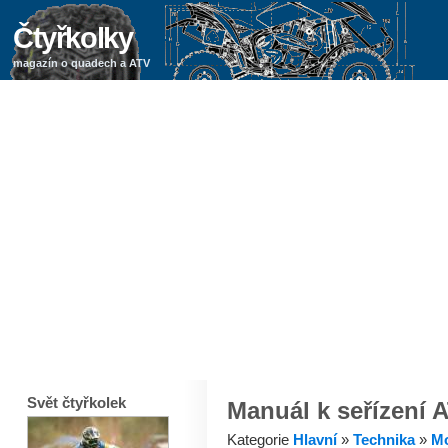
Čtyřkolky
magazín o quadech a ATV
Svět čtyřkolek
Manuál k seřízení 
Kategorie
Hlavní
»
Technika
»
Mo