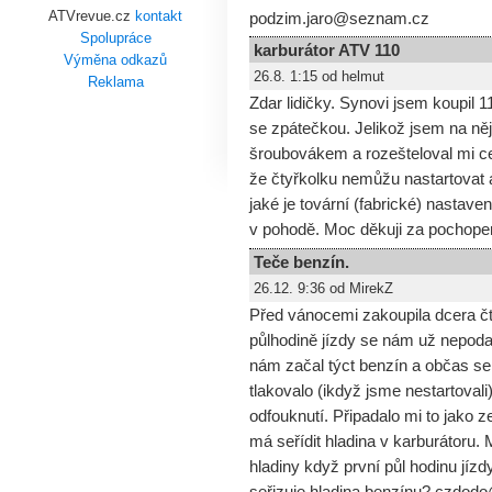
ATVrevue.cz
kontakt
podzim.jaro@seznam.cz
Spolupráce
karburátor ATV 110
Výměna odkazů
26.8. 1:15 od helmut
Reklama
Zdar lidičky. Synovi jsem koupi
se zpátečkou. Jelikož jsem na něj
šroubovákem a rozešteloval mi ce
že čtyřkolku nemůžu nastartovat 
jaké je tovární (fabrické) nastave
v pohodě. Moc děkuji za pochope
Teče benzín.
26.12. 9:36 od MirekZ
Před vánocemi zakoupila dcera č
půlhodině jízdy se nám už nepodař
nám začal týct benzín a občas se 
tlakovalo (ikdyž jsme nestartovali
odfouknutí. Připadalo mi to jako 
má seřídit hladina v karburátoru
hladiny když první půl hodinu jíz
seřizuje hladina benzínu? czdo