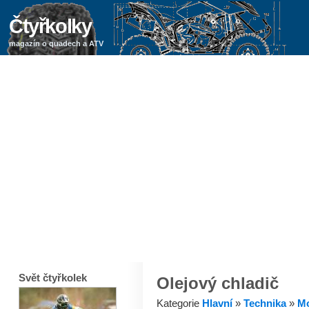
Čtyřkolky
magazín o quadech a ATV
Svět čtyřkolek
Olejový chladič
Kategorie
Hlavní
»
Technika
»
Mo