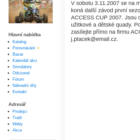
V sobotu 3.11.2007 se na m
koná další závod první sez
ACCESS CUP 2007. Jsou ote
užitkové a dětské quady. P
zasílejte přímo na firmu A
Hlavní nabídka
j.ptacek@email.cz.
Katalog
Porovnávání
Bazar
Kalendář akci
Simulátory
Odcizené
Fórum
Náhradní díly
Kontakt
Adresář
Prodejci
Tratě
Weby
Akce