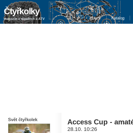
Čtyřkolky
Hlavní
Katalog
magazín o quadech a ATV
Svět čtyřkolek
Access Cup - amaté
28.10. 10:26