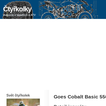
Čtyřkolky
magazín o quadech a ATV
Svět čtyřkolek
Goes Cobalt Basic 55