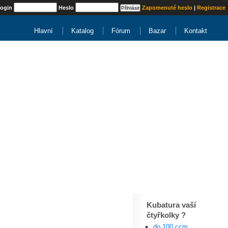
ogin
Heslo
Zapomenuté heslo
|
Registrace
Hlavní
Katalog
Fórum
Bazar
Kontakt
Kubatura vaší
čtyřkolky ?
do 100 ccm