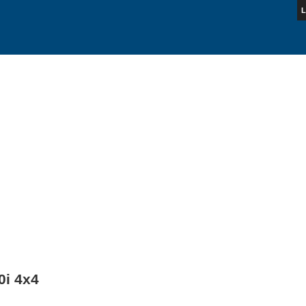
L
0i 4x4