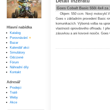
Detail inzerátu
Goes Cobalt Basic 550i 4x4 za 
Objem: 550 ccm. Nový motocykl.Vý
Goes v základním provedení Basic rov
komunikacích. Výborná volba na uprave
Hlavní nabídka
vlastnosti oprovdového offroadu. I př
Katalog
zásuvkou a ani kovové nosiče. Goes 
Porovnávání
Bazar
Kalendář akci
Simulátory
Odcizené
Fórum
Náhradní díly
Kontakt
Adresář
Prodejci
Tratě
Weby
Akce