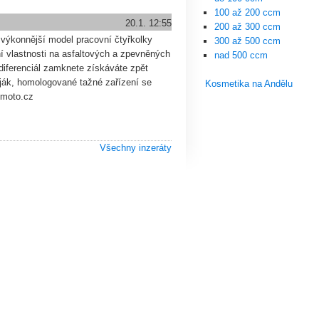
100 až 200 ccm
20.1. 12:55
200 až 300 ccm
výkonnější model pracovní čtyřkolky
300 až 500 ccm
 vlastnosti na asfaltových a zpevněných
nad 500 ccm
diferenciál zamknete získáváte zpět
iják, homologované tažné zařízení se
Kosmetika na Andělu
pmoto.cz
Všechny inzeráty