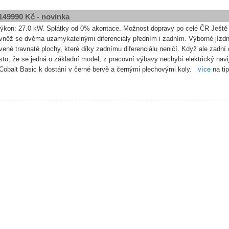
149990 Kč - novinka
kon: 27.0 kW. Splátky od 0% akontace. Možnost dopravy po celé ČR Ještě 
něž se dvěma uzamykatelnými diferenciály předním i zadním. Výborné jízdní
né travnaté plochy, které díky zadnímu diferenciálu neničí. Když ale zadní 
esto, že se jedná o základní model, z pracovní výbavy nechybí elektrický nav
Cobalt Basic k dostání v černé bervě a černými plechovými koly.
více
na ti