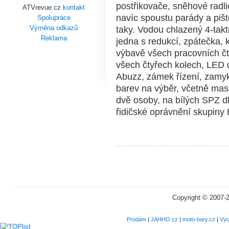
postřikovače, sněhové radli
ATVrevue.cz
kontakt
navíc spoustu parády a pište
Spolupráce
Výměna odkazů
taky. Vodou chlazený 4-taktn
Reklama
jedna s redukcí, zpátečka, 
výbavě všech pracovních č
všech čtyřech kolech, LED 
Abuzz, zámek řízení, zamyka
barev na výběr, včetně ma
dvě osoby, na bílých SPZ dl
řidičské oprávnění skupin
Copyright © 2007-
Prodám
|
JAHHO.cz
|
moto-bary.cz
|
Vyc