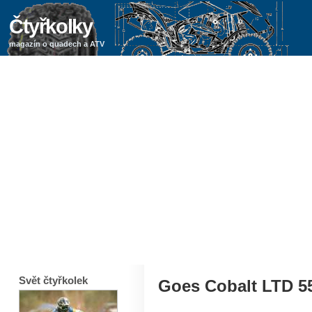
Čtyřkolky
magazín o quadech a ATV
Svět čtyřkolek
Goes Cobalt LTD 55