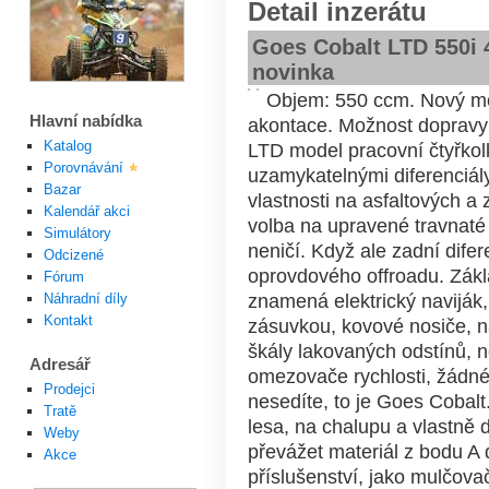
Detail inzerátu
Goes Cobalt LTD 550i 
novinka
Objem: 550 ccm. Nový mo
Hlavní nabídka
akontace. Možnost dopravy 
Katalog
LTD model pracovní čtyřko
Porovnávání
uzamykatelnými diferenciál
Bazar
vlastnosti na asfaltových 
Kalendář akci
volba na upravené travnaté 
Simulátory
neničí. Když ale zadní dife
Odcizené
oprovdového offroadu. Zákl
Fórum
znamená elektrický naviják
Náhradní díly
Kontakt
zásuvkou, kovové nosiče, n
škály lakovaných odstínů, 
Adresář
omezovače rychlosti, žádné
Prodejci
nesedíte, to je Goes Cobalt.
Tratě
lesa, na chalupu a vlastně 
Weby
převážet materiál z bodu A
Akce
příslušenství, jako mulčova