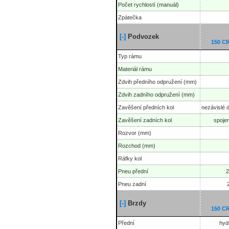
Počet rychlostí (manuál)
Zpátečka
[-]
Podvozek
150 
Typ rámu
Materiál rámu
Zdvih předního odpružení (mm)
Zdvih zadního odpružení (mm)
Zavěšení předních kol
nezávislé dv
Zavěšení zadních kol
spojen
Rozvor (mm)
Rozchod (mm)
Ráfky kol
Pneu přední
2
Pneu zadní
[-]
Brzdy
150 
Přední
hyd