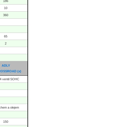
186
10
360
65
2
ADLY
CROSSROAD
(x)
,4 ventil SOHC
chem a olejem
150