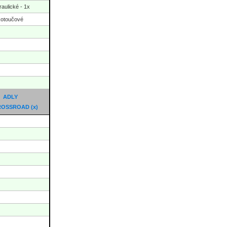
raulické - 1x
kotoučové
ADLY
CROSSROAD
(x)