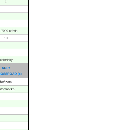
1
/ 7000 ot/min
10
elektrický
ADLY
CROSSROAD
(x)
řetězem
utomatická