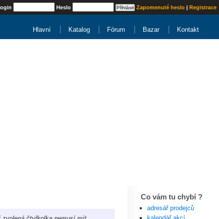
ogin
Heslo
Zapomenuté heslo
|
Registrace
Hlavní
Katalog
Fórum
Bazar
Kontakt
Co vám tu chybí ?
adresář prodejců
kalendář akcí
i zvolená čtyřkolka nemusí mít