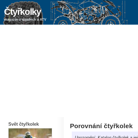
Čtyřkolky
magazín o quadech a ATV
Svět čtyřkolek
Porovnání čtyřkolek
Upozornění: Katalog čtyřkolek a je