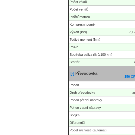
Počet válců
Počet ventilů
Plnění motoru
Kompresní poměr
Výkon (kW)
7,1 
Točivý moment (Nm)
Palivo
Spotřeba paliva (litrů/100 km)
Startér
[-]
Převodovka
150 
Pohon
Druh převodovky
a
Pohon přední nápravy
Pohon zadní nápravy
Spojka
Diferenciál
Počet rychlostí (automat)