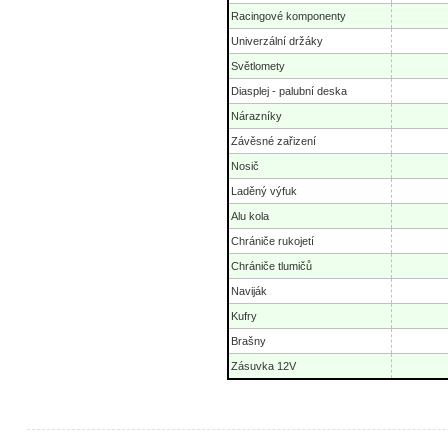
Racingové komponenty
Univerzální držáky
Světlomety
Diasplej - palubní deska
Nárazníky
Závěsné zařizení
Nosič
Laděný výfuk
Alu kola
Chrániče rukojetí
Chrániče tlumičů
Naviják
Kufry
Brašny
Zásuvka 12V