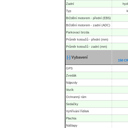
Zadní
hyd
Typ
Brždění motorem - přední (EBS)
Brždění motorem - zadní (ADC)
Parkovací brzda
Průměr kotoučů - přední (mm)
Průměr kotoučů - zadní (mm)
[-]
Vybavení
150 
GPS
Zvedák
Nájezdy
Vozík
Ochranný rám
Sedačky
Vyhřívání řídítek
Plachta
Nášlapy