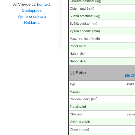
Celková nosnost (kg)
ATVrevue.cz
kontakt
Objem nádrže (l)
Spolupráce
Suchá hmotnost (kg)
Výměna odkazů
Reklama
Světlá výška (mm)
Výška sedadla (mm)
Max. rychlost (km/h)
Počet osob
Náhon 2x4
Náhon 4x4
[-]
Motor
150 
Typ
4takt
Mazání
Olejová nádrž (litrů)
Zapalování
Chlazení
vzdu
Vrtání x zdvih
Obsah (ccm)