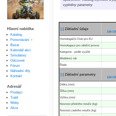
vyplněny parametry.
Hlavní nabídka
[-]
Základní údaje
150 
Katalog
Homologační číslo pro EU
Porovnávání
Bazar
Homologace pro silniční provoz
Kalendář akci
Kategorie - podle využití
Simulátory
Modelový rok
Odcizené
Řada
Fórum
Náhradní díly
[-]
Základní parametry
Kontakt
150 
Délka (mm)
Adresář
Šířka (mm)
Prodejci
Tratě
Výška (mm)
Weby
Nosnost předního nosiče (kg)
Akce
Nosnost zadního nosiče (kg)