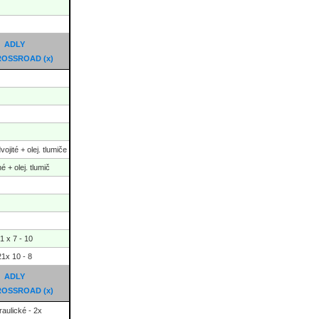
ADLY
CROSSROAD
(x)
ojité + olej. tlumiče
é + olej. tlumič
1 x 7 - 10
21x 10 - 8
ADLY
CROSSROAD
(x)
raulické - 2x