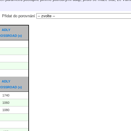
Přidat do porovnání
ADLY
CROSSROAD
(x)
ADLY
CROSSROAD
(x)
1740
1060
1080