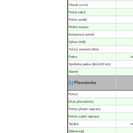
Obsah (ccm)
Počet válců
Počet ventilů
Plnění motoru
Kompresní poměr
Výkon (kW)
Točivý moment (Nm)
Palivo
b
Spotřeba paliva (litrů/100 km)
Startér
[-]
Převodovka
Pohon
Druh převodovky
Pohon přední nápravy
Pohon zadní nápravy
Spojka
o
Diferenciál