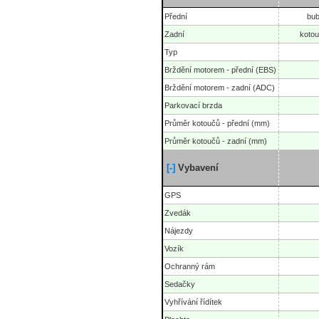
Přední
bub
Zadní
kotou
Typ
Brždění motorem - přední (EBS)
Brždění motorem - zadní (ADC)
Parkovací brzda
Průměr kotoučů - přední (mm)
Průměr kotoučů - zadní (mm)
[-]
Vybavení
GPS
Zvedák
Nájezdy
Vozík
Ochranný rám
Sedačky
Vyhřívání řídítek