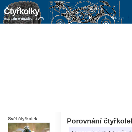
Čtyřkolky
Hlavní
Katalog
magazín o quadech a ATV
Svět čtyřkolek
Porovnání čtyřkole