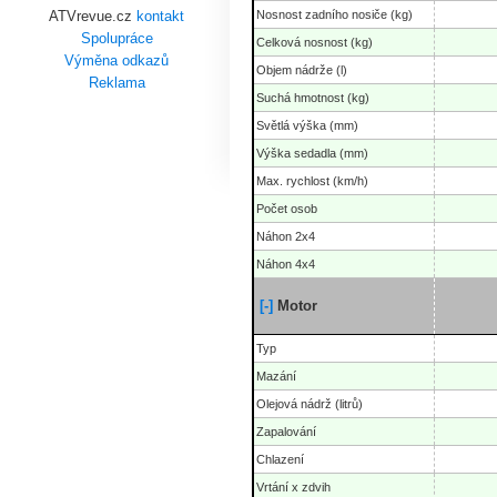
Nosnost zadního nosiče (kg)
ATVrevue.cz
kontakt
Spolupráce
Celková nosnost (kg)
Výměna odkazů
Objem nádrže (l)
Reklama
Suchá hmotnost (kg)
Světlá výška (mm)
Výška sedadla (mm)
Max. rychlost (km/h)
Počet osob
Náhon 2x4
Náhon 4x4
[-]
Motor
Typ
Mazání
Olejová nádrž (litrů)
Zapalování
Chlazení
Vrtání x zdvih