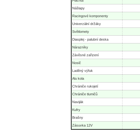
Plachta
Nášlapy
Racingové komponenty
Univerzální držáky
Světlomety
Diasplej - palubní deska
Nárazníky
Závěsné zařizení
Nosič
Laděný výfuk
Alu kola
Chrániče rukojetí
Chrániče tlumičů
Naviják
Kufry
Brašny
Zásuvka 12V