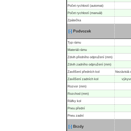
Počet rychlostí (automat)
Počet rychlostí (manuál)
Zpátečka
[-]
Podvozek
Typ rámu
Materiál rámu
Zdvih předního odpružení (mm)
Zdvih zadního odpružení (mm)
Zavěšení předních kol
Nezávislá 
Zavěšení zadních kol
výkyvn
Rozvor (mm)
Rozchod (mm)
Ráfky kol
Pneu přední
Pneu zadní
[-]
Brzdy