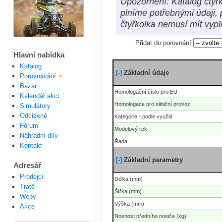
Upozornění: Katalog čtyřk
plníme potřebnými údaji, 
čtyřkolka nemusí mít vyp
Přidat do porovnání
Hlavní nabídka
Katalog
[-]
Základní údaje
Porovnávání
Bazar
Homologační číslo pro EU
Kalendář akci
Homologace pro silniční provoz
Simulátory
Odcizené
Kategorie - podle využití
Fórum
Modelový rok
Náhradní díly
Řada
Kontakt
[-]
Základní parametry
Adresář
Prodejci
Délka (mm)
Tratě
Šířka (mm)
Weby
Výška (mm)
Akce
Nosnost předního nosiče (kg)