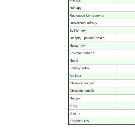
Plachta
Nášlapy
Racingové komponenty
Univerzální držáky
Světlomety
Diasplej - palubní deska
Nárazníky
Závěsné zařizení
Nosič
Laděný výfuk
Alu kola
Chrániče rukojetí
Chrániče tlumičů
Naviják
Kufry
Brašny
Zásuvka 12V