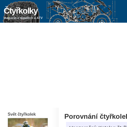
Čtyřkolky
magazín o quadech a ATV
Svět čtyřkolek
Porovnání čtyřkole