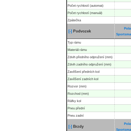
Počet rychlostí (automat)
Počet rychlostí (manuál)
Zpátečka
Pola
[-]
Podvozek
Sportsma
Typ rámu
Materiál rámu
Zdvih předního odpružení (mm)
Zdvih zadního odpružení (mm)
Zavěšení předních kol
Zavěšení zadních kol
Rozvor (mm)
Rozchod (mm)
Ráfky kol
Pneu přední
Pneu zadní
Pola
[-]
Brzdy
Sportsma