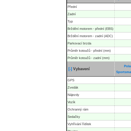
Přední
Zadní
Typ
Brždění motorem - přední (EBS)
Brždění motorem - zadní (ADC)
Parkovací brzda
Průměr kotoučů - přední (mm)
Průměr kotoučů - zadní (mm)
Pola
[-]
Vybavení
Sportsma
GPS
Zvedák
Nájezdy
Vozík
Ochranný rám
Sedačky
Vyhřívání řídítek