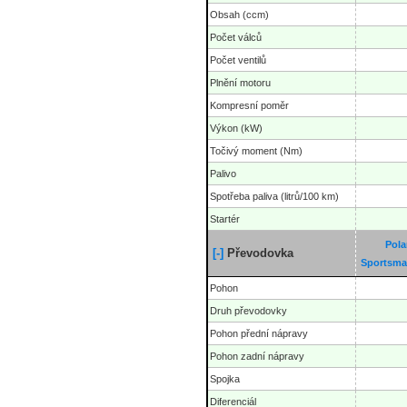
Obsah (ccm)
Počet válců
Počet ventilů
Plnění motoru
Kompresní poměr
Výkon (kW)
Točivý moment (Nm)
Palivo
Spotřeba paliva (litrů/100 km)
Startér
Pola
[-]
Převodovka
Sportsma
Pohon
Druh převodovky
Pohon přední nápravy
Pohon zadní nápravy
Spojka
Diferenciál