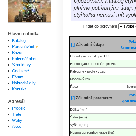
Upozornění: Katalog čtyřk
plníme potřebnými údaji, 
čtyřkolka nemusí mít vyp
Přidat do porovnání
Hlavní nabídka
Katalog
Pola
[-]
Základní údaje
Porovnávání
Sportsma
Bazar
Homologační číslo pro EU
Kalendář akci
Homologace pro silniční provoz
Simulátory
Odcizené
Kategorie - podle využití
Fórum
Modelový rok
Náhradní díly
Řada
Sport
Kontakt
Pola
[-]
Základní parametry
Adresář
Sportsma
Prodejci
Délka (mm)
Tratě
Šířka (mm)
Weby
Výška (mm)
Akce
Nosnost předního nosiče (kg)