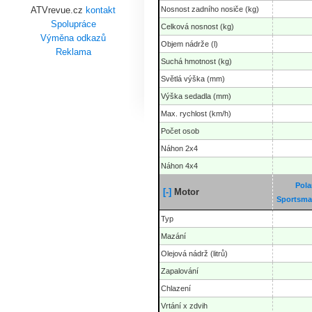
Nosnost zadního nosiče (kg)
ATVrevue.cz
kontakt
Spolupráce
Celková nosnost (kg)
Výměna odkazů
Objem nádrže (l)
Reklama
Suchá hmotnost (kg)
Světlá výška (mm)
Výška sedadla (mm)
Max. rychlost (km/h)
Počet osob
Náhon 2x4
Náhon 4x4
Pola
[-]
Motor
Sportsma
Typ
Mazání
Olejová nádrž (litrů)
Zapalování
Chlazení
Vrtání x zdvih