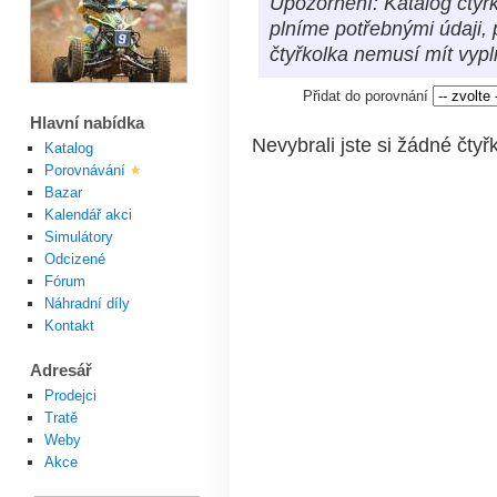
Upozornění: Katalog čtyřk
plníme potřebnými údaji, 
čtyřkolka nemusí mít vyp
Přidat do porovnání
Hlavní nabídka
Nevybrali jste si žádné čtyř
Katalog
Porovnávání
Bazar
Kalendář akci
Simulátory
Odcizené
Fórum
Náhradní díly
Kontakt
Adresář
Prodejci
Tratě
Weby
Akce