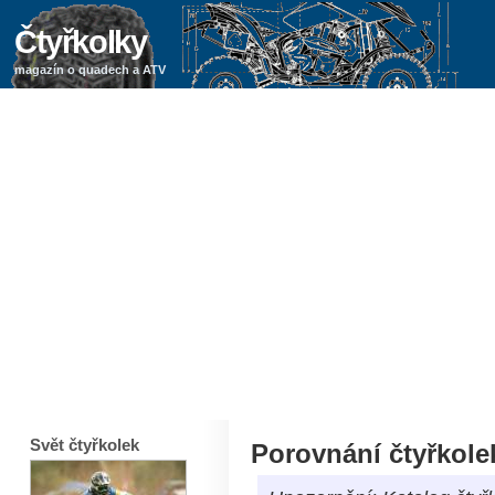
Čtyřkolky
magazín o quadech a ATV
Svět čtyřkolek
Porovnání čtyřkole