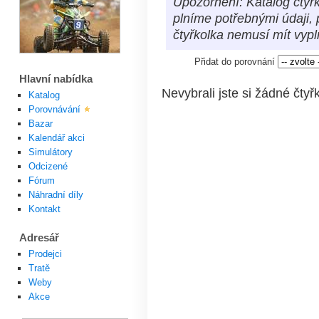
Upozornění: Katalog čtyřk
plníme potřebnými údaji, 
čtyřkolka nemusí mít vyp
Přidat do porovnání
Hlavní nabídka
Nevybrali jste si žádné čtyř
Katalog
Porovnávání
Bazar
Kalendář akci
Simulátory
Odcizené
Fórum
Náhradní díly
Kontakt
Adresář
Prodejci
Tratě
Weby
Akce