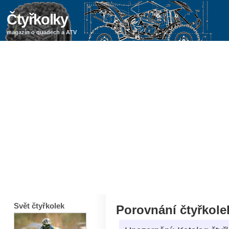
Čtyřkolky
magazín o quadech a ATV
Svět čtyřkolek
Porovnání čtyřkole