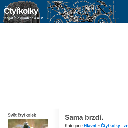
Čtyřkolky
magazín o quadech a ATV
Svět čtyřkolek
Sama brzdí.
Kategorie
Hlavní
»
Čtyřkolky - z