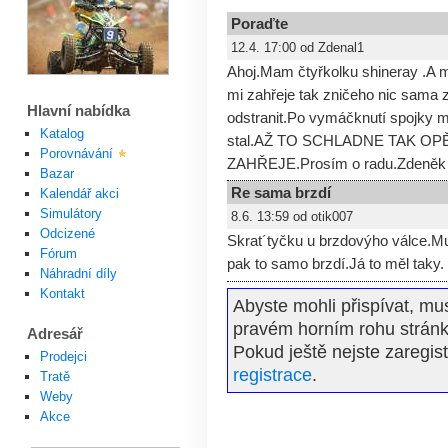
Poraďte
12.4. 17:00 od Zdenal1
Ahoj.Mam čtyřkolku shineray .A m
mi zahřeje tak zničeho nic sama za
Hlavní nabídka
odstranit.Po vymáčknutí spojky m
Katalog
stal.AŽ TO SCHLADNE TAK OP
Porovnávání
ZAHŘEJE.Prosím o radu.Zdeněk
Bazar
Re sama brzdí
Kalendář akci
Simulátory
8.6. 13:59 od otik007
Odcizené
Skrat´tyčku u brzdovýho válce.Mu
Fórum
pak to samo brzdí.Já to měl taky.
Náhradní díly
Kontakt
Abyste mohli přispívat, mus
pravém horním rohu stránk
Adresář
Pokud ještě nejste zaregis
Prodejci
registrace
.
Tratě
Weby
Akce