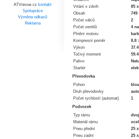
ATVrevue.cz
kontakt
Vrtání x zdvih
85 x
Spolupráce
Obsah
749
Výměna odkazů
Počet válců
2
Reklama
Počet ventilů
4 na
Plnění motoru
karb
Kompresní poměr
8.8 
Výkon
37.4
Točivý moment
59.4
Palivo
Natu
Startér
elek
Převodovka
Pohon
klou
Druh převodovky
aut
Počet rychlostí (automat)
1
Podvozek
Typ rámu
dvoj
Materiál rámu
ocel
Pneu přední
25 x
Pneu zadní
25 x