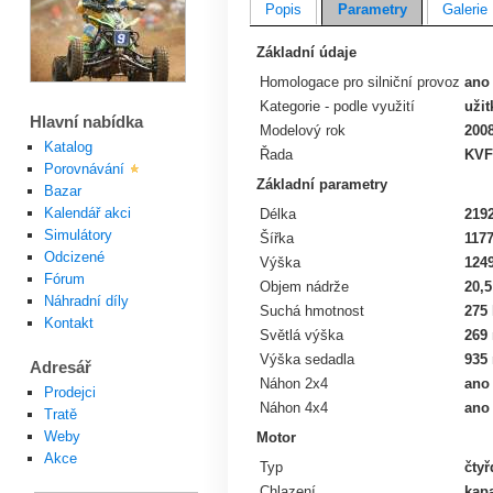
Popis
Parametry
Galerie
Základní údaje
Homologace pro silniční provoz
ano
Kategorie - podle využití
užit
Hlavní nabídka
Modelový rok
200
Katalog
Řada
KVF
Porovnávání
Základní parametry
Bazar
Kalendář akci
Délka
219
Simulátory
Šířka
117
Odcizené
Výška
124
Fórum
Objem nádrže
20,5
Náhradní díly
Suchá hmotnost
275
Kontakt
Světlá výška
269
Výška sedadla
935
Adresář
Náhon 2x4
ano
Prodejci
Náhon 4x4
ano
Tratě
Weby
Motor
Akce
Typ
čtyř
Chlazení
kap