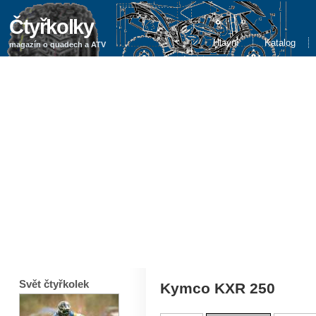
Čtyřkolky
Hlavní
Katalog
magazín o quadech a ATV
Svět čtyřkolek
Kymco KXR 250