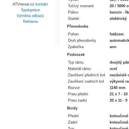
ATVrevue.cz
kontakt
Točivý moment
20 / 5000 
Spolupráce
Palivo
benzin - N
Výměna odkazů
Startér
elektrický
Reklama
Převodovka
Pohon
řetězem
Druh převodovky
automatic
Zpátečka
ano
Podvozek
Typ rámu
dvojitý pá
Materiál rámu
ocel
Zavěšení předních kol
nezávislé d
Zavěšení zadních kol
výkyvné ra
Rozvor
1140 mm
Pneu přední
21 x 7 - 10
Pneu zadní
20 x 11 - 9
Brzdy
Přední
kotoučové 
Zadní
kotoučová 
Typ
kotoučové