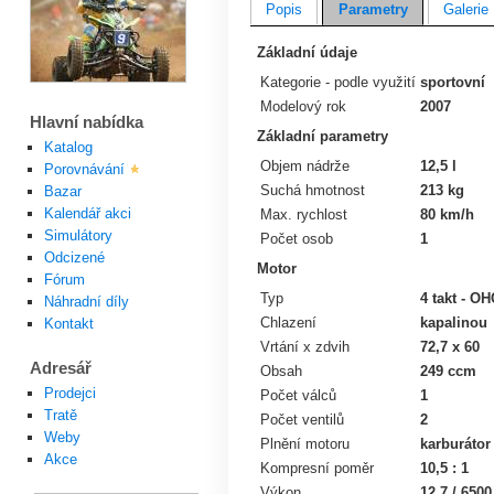
Popis
Parametry
Galerie
Základní údaje
Kategorie - podle využití
sportovní
Modelový rok
2007
Hlavní nabídka
Základní parametry
Katalog
Objem nádrže
12,5 l
Porovnávání
Suchá hmotnost
213 kg
Bazar
Kalendář akci
Max. rychlost
80 km/h
Simulátory
Počet osob
1
Odcizené
Motor
Fórum
Typ
4 takt - OH
Náhradní díly
Chlazení
kapalinou
Kontakt
Vrtání x zdvih
72,7 x 60
Adresář
Obsah
249 ccm
Prodejci
Počet válců
1
Tratě
Počet ventilů
2
Weby
Plnění motoru
karburátor
Akce
Kompresní poměr
10,5 : 1
Výkon
12,7 / 650