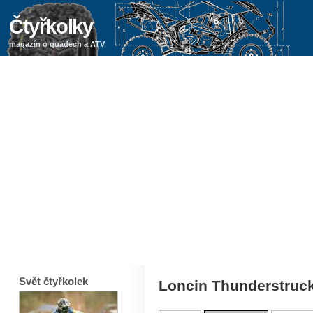
Čtyřkolky
magazín o quadech a ATV
Svět čtyřkolek
Loncin Thunderstruc