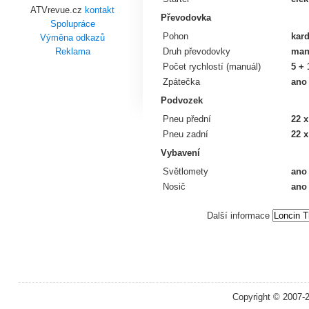
ATVrevue.cz
kontakt
Převodovka
Spolupráce
Pohon
kar
Výměna odkazů
Druh převodovky
man
Reklama
Počet rychlostí (manuál)
5 + 
Zpátečka
ano
Podvozek
Pneu přední
22 x
Pneu zadní
22 x
Vybavení
Světlomety
ano
Nosič
ano
Další informace
Copyright © 2007-