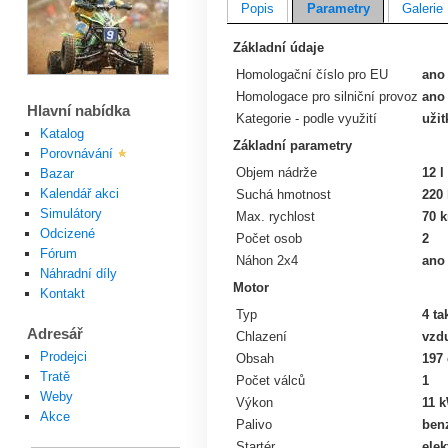
Popis
Parametry
Galerie
Základní údaje
Homologační číslo pro EU
ano
Homologace pro silniční provoz
ano
Hlavní nabídka
Kategorie - podle využití
užit
Katalog
Základní parametry
Porovnávání
Objem nádrže
12 l
Bazar
Kalendář akci
Suchá hmotnost
220
Simulátory
Max. rychlost
70 
Odcizené
Počet osob
2
Fórum
Náhon 2x4
ano
Náhradní díly
Motor
Kontakt
Typ
4 ta
Adresář
Chlazení
vzd
Prodejci
Obsah
197
Tratě
Počet válců
1
Weby
Výkon
11 
Akce
Palivo
benz
Startér
elek